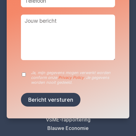
Diensten
Duurzaamheidsrapportage
Duurzaamheidsplan
Energieaudits
VLAIO Vergroeningscan
Ja, mijn gegevens mogen verwerkt worden
Klimaatrisicoanalyse
conform onze
Privacy Policy
. Je gegevens
worden nooit gedeeld.
Levenscyclusanalyse (LCA)
Carbon Footprint-analyse
CO2 Prestatieladder
EcoVadis-beoordeling
VSME-rapportering
Blauwe Economie