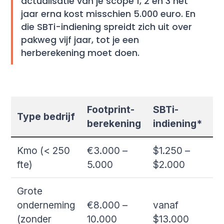
actualisatie van je scope 1, 2 en 3 het
jaar erna kost misschien 5.000 euro. En
die SBTi-indiening spreidt zich uit over
pakweg vijf jaar, tot je een
herberekening moet doen.
Footprint-
SBTi-
T
Type bedrijf
berekening
indiening*
(i
Kmo (< 250
€3.000 –
$1.250 –
€
fte)
5.000
$2.000
€
Grote
onderneming
€8.000 –
vanaf
v
(zonder
10.000
$13.000
€