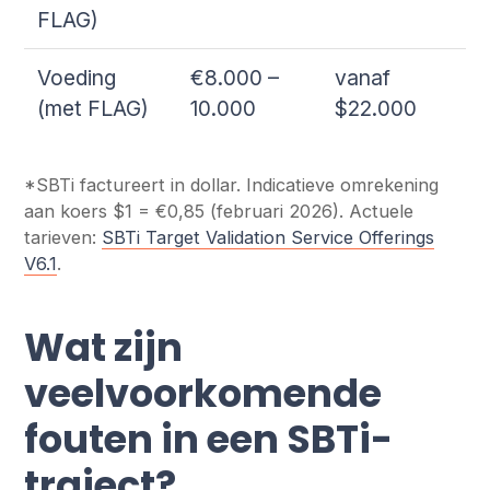
FLAG)
Voeding
€8.000 –
vanaf
v
(met FLAG)
10.000
$22.000
€
*SBTi factureert in dollar. Indicatieve omrekening
aan koers $1 = €0,85 (februari 2026). Actuele
tarieven:
SBTi Target Validation Service Offerings
V6.1
.
Wat zijn
veelvoorkomende
fouten in een SBTi-
traject?