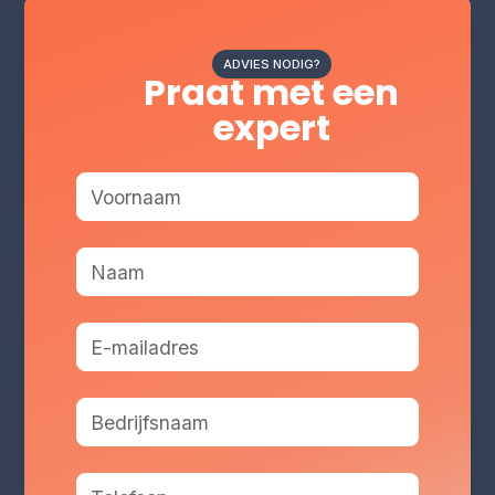
ADVIES NODIG?
Praat met een
expert