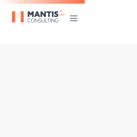
NL
ENG
JOBS