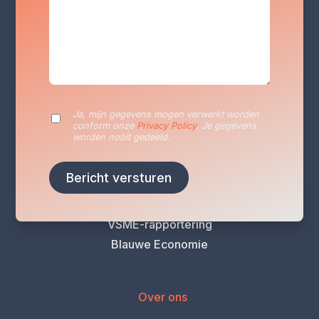
Diensten
Duurzaamheidsrapportage
Duurzaamheidsplan
Energieaudits
VLAIO Vergroeningscan
Ja, mijn gegevens mogen verwerkt worden
Klimaatrisicoanalyse
conform onze
Privacy Policy
. Je gegevens
worden nooit gedeeld.
Levenscyclusanalyse (LCA)
Carbon Footprint-analyse
CO2 Prestatieladder
EcoVadis-beoordeling
VSME-rapportering
Blauwe Economie
Over ons