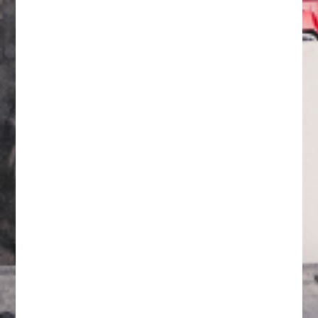
Breng de milieu-impact van je
organisatie helder in kaart.
Rapporteer efficiënt via elk ESG-
framework: van CSRD en
VSME
tot
EcoVadis,
SBTi of de
CO
-
2
Prestatieladder
.
Strategie en actieplan
Geef richting aan je
duurzaamheidsbeleid. Data-inzichten
vertalen we naar een onderbouwde
strategie en verbeterplan. Van
roadmap en coördinatie tot
opvolging.