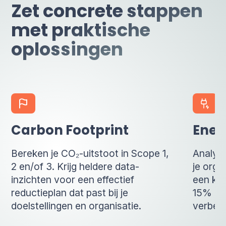
Zet concrete stappen
met praktische
oplossingen
Carbon Footprint
Ener
Bereken je CO₂-uitstoot in Scope 1,
Analyse
2 en/of 3. Krijg heldere data-
je orga
inzichten voor een effectief
een kos
reductieplan dat past bij je
15% do
doelstellingen en organisatie.
verbete