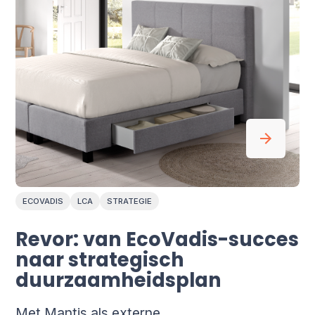
ECOVADIS
LCA
STRATEGIE
Revor: van EcoVadis-succes
naar strategisch
duurzaamheids
plan
Met Mantis als externe