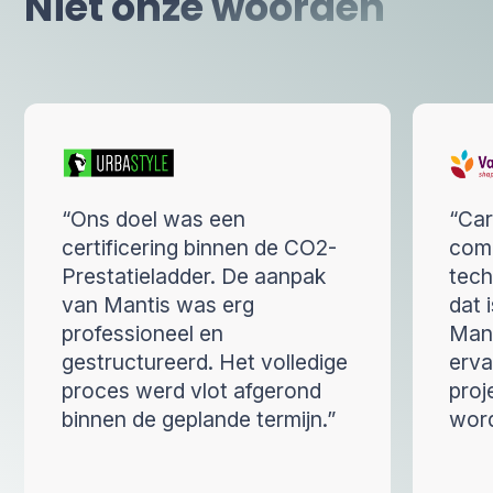
Niet onze woorden
“Ons doel was een
“Car
certificering binnen de CO2-
comp
Prestatieladder. De aanpak
tec
van Mantis was erg
dat 
professioneel en
Mant
gestructureerd. Het volledige
erva
proces werd vlot afgerond
proj
binnen de geplande termijn.”
word