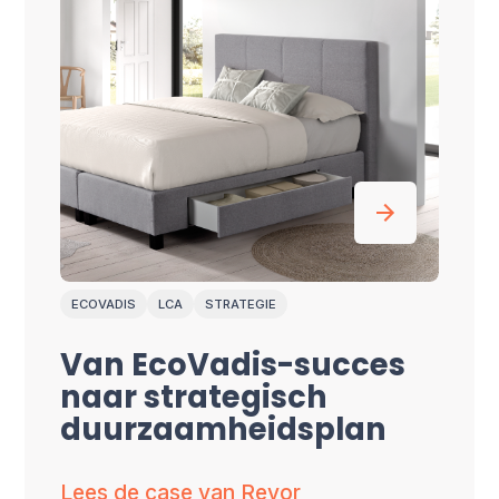
ECOVADIS
LCA
STRATEGIE
Van EcoVadis-succes
naar strategisch
duurzaamheidsplan
Lees de case van Revor