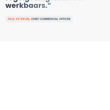
werkbaars.”
PAUL DE BRUIN
,
CHIEF COMMERCIAL OFFICER
De oplossing
Een erkende EPD als
solide basis voor
rapportage
Samen met Spirotech gingen we aan de slag
met een eerste EPD voor 'SpiroTrap', een