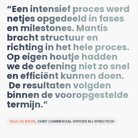
• Voorbereiding van de organisatie op
“Een intensief proces werd
strategische verbeteracties.
netjes opgedeeld in fases
en milestones. Mantis
bracht structuur en
richting in het hele proces.
Op eigen houtje hadden
we de oefening niet zo snel
en efficiënt kunnen doen.
De resultaten volgden
binnen de vooropgestelde
termijn.”
PAUL DE BRUIN
, CHIEF COMMERCIAL OFFICER BIJ SPIROTECH