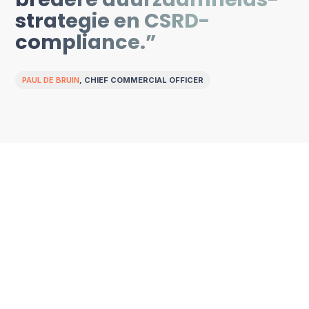
bredere duurzaamheids­
strategie en CSRD-
compliance.”
PAUL DE BRUIN
, CHIEF COMMERCIAL OFFICER
De uitdaging
Geen antwoord meer
op klantvragen
Steeds meer klanten van Spirotech vereisen
concreet inzicht in de milieu-impact van hun