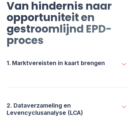
Van hindernis naar
opportuniteit en
gestroomlijnd EPD-
proces
1. Marktvereisten in kaart brengen
• Inzicht verkrijgen in klantverwachtingen en
regelgeving zoals bijvoorbeeld de Green Claims.
• Bepalen welke productgroepen prioritair een
2. Dataverzameling en
EPD nodig hebben.
Levencyclusanalyse (LCA)
• Identificeren van relevante emissiebronnen en