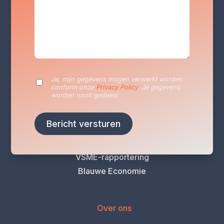
Diensten
Duurzaamheidsrapportage
Duurzaamheidsplan
Energieaudits
VLAIO Vergroeningscan
Ja, mijn gegevens mogen verwerkt worden
Klimaatrisicoanalyse
conform onze
Privacy Policy
. Je gegevens
worden nooit gedeeld.
Levenscyclusanalyse (LCA)
Carbon Footprint-analyse
CO2 Prestatieladder
EcoVadis-beoordeling
VSME-rapportering
Blauwe Economie
Over ons