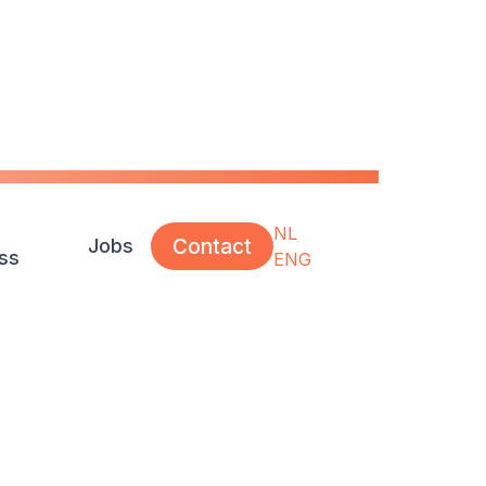
NL
Contact
Jobs
ss
ENG
 naar
ids­plan