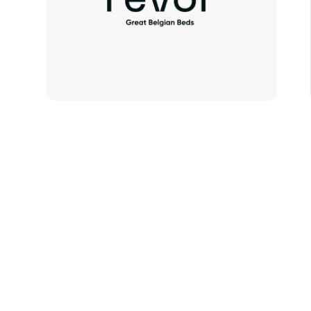
De uitdaging
Geen EcoVadis-s
initiatieven zond
gestructureerd 