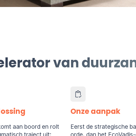
elerator van duurza
lossing
Onze aanpak
omt aan boord en rolt
Eerst de strategische ba
matisch traject uit:
orde, dan het EcoVadis-