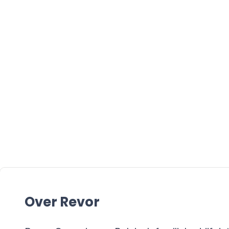
Wanneer internationale 
kopen als je een EcoVad
keuzes: snel een vragenl
momentum gebruiken om
professionaliseren. Rev
koos voor het tweede.
Over Revor