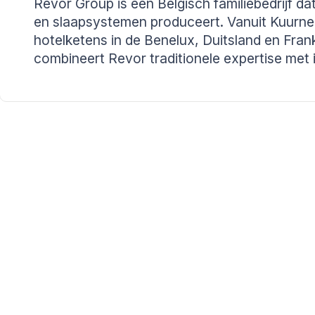
Revor Group is een Belgisch familiebedrijf d
en slaapsystemen produceert. Vanuit Kuurne le
hotelketens in de Benelux, Duitsland en Fran
combineert Revor traditionele expertise met in
core,
er
kader