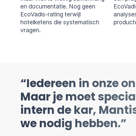
en documentatie. Nog geen
EcoVadis
EcoVadis-rating terwijl
analyse
hotelketens die systematisch
producto
vragen.
“Iedereen in onze 
Maar je moet special
intern de kar, Manti
we nodig hebben.
”