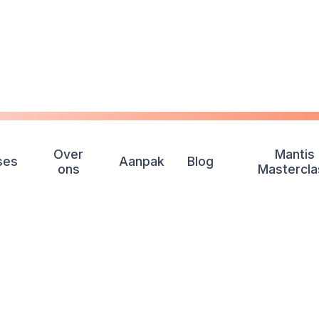
Over
Mantis
CASES
/
REVOR
ses
Aanpak
Blog
ons
Mastercla
EcoVadis-succes
isch duurzaamhe
met impact