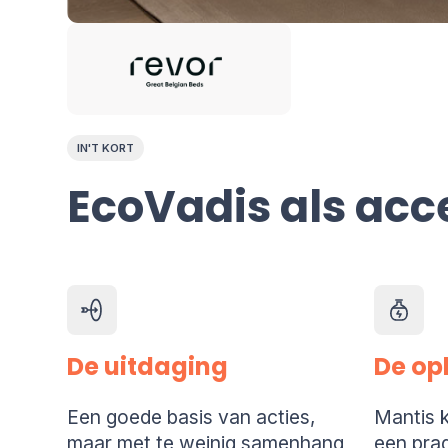
IN'T KORT
EcoVadis als acc
De uitdaging
De op
Een goede basis van acties,
Mantis k
maar met te weinig samenhang
een prag