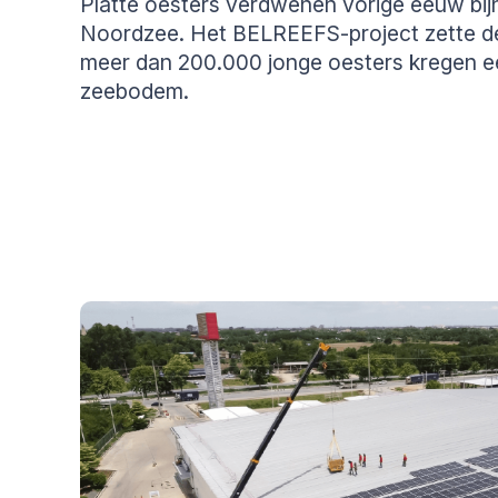
Platte oesters verdwenen vorige eeuw bijna
Noordzee. Het BELREEFS-project zette de
meer dan 200.000 jonge oesters kregen e
zeebodem.