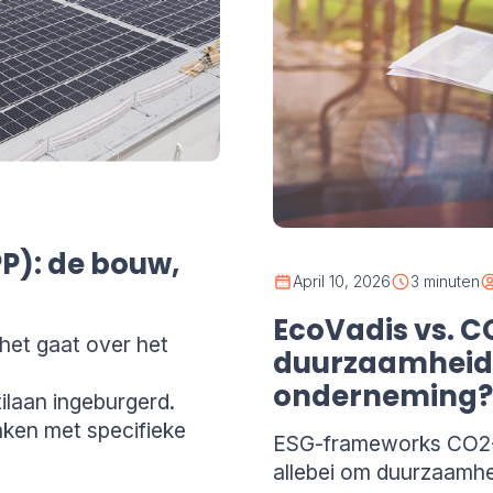
PP): de bouw,
April 10, 2026
3 minuten
EcoVadis vs. C
het gaat over het
duurzaamheids
.
onderneming?
tilaan ingeburgerd.
aken met specifieke
ESG-frameworks CO2-P
allebei om duurzaamhe