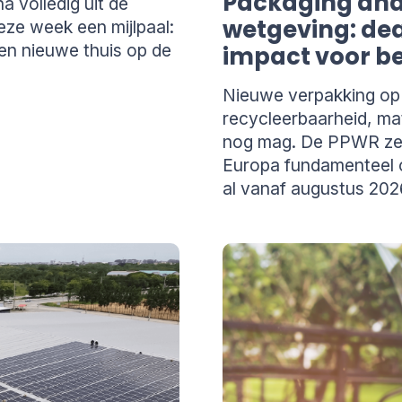
 volledig uit de
Packaging and
ze week een mijlpaal:
wetgeving: dea
en nieuwe thuis op de
impact voor be
Nieuwe verpakking op
recycleerbaarheid, mat
nog mag. De PPWR zet 
Europa fundamenteel o
al vanaf augustus 202