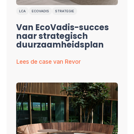
LCA
ECOVADIS
STRATEGIE
Van EcoVadis-succes
naar strategisch
duurzaamheidsplan
Lees de case van Revor