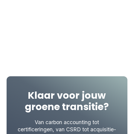
stevig concurrentievoordeel in een
competitieve voedingsindustrie.
Magneet voor talent.
Hun
inspanningen trekken voluit nieuw
talent aan. Tegelijk blijft het bewustzijn
rond duurzaamheid ook intern groeien.
Klaar voor jouw
groene transitie?
Van carbon accounting tot
certificeringen, van CSRD tot acquisitie-