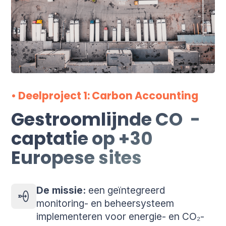
• Deelproject 1: Carbon Accounting
Gestroomlijnde CO
-
2
captatie op +30
Europese sites
De missie:
een geïntegreerd
monitoring- en beheersysteem
implementeren voor energie- en CO₂-