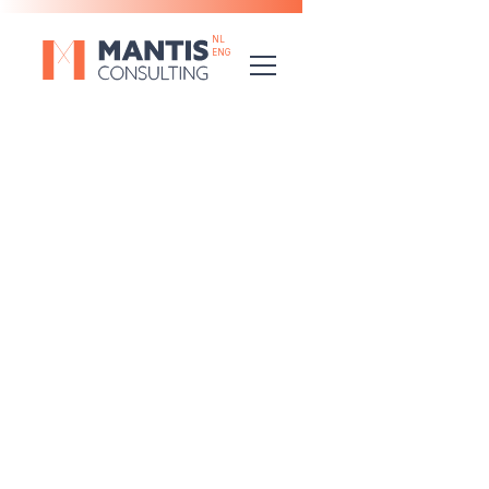
NL
ENG
CASES
/
VANDEMOORTELE