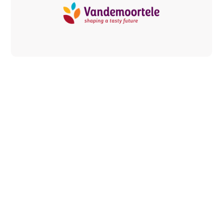
De uitdaging
Een leidende rol
opnemen in de
voedingssector
In 2015 lanceerde Vandemoortele zijn eerste
duurzaamheidsstrategie. Een sterk initiatief,
maar toen nog te vrijblijvend om echte