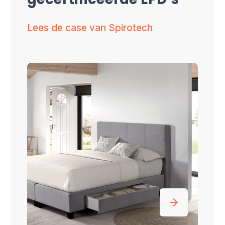
gecertificeerde EPD’s
Lees de case van Spirotech