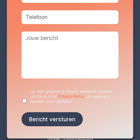
Diensten
Duurzaamheidsrapportage
Duurzaamheidsplan
Energieaudits
VLAIO Vergroeningscan
Ja, mijn gegevens mogen verwerkt worden
Klimaatrisicoanalyse
conform onze
Privacy Policy
. Je gegevens
worden nooit gedeeld.
Levenscyclusanalyse (LCA)
Carbon Footprint-analyse
CO2 Prestatieladder
EcoVadis-beoordeling
VSME-rapportering