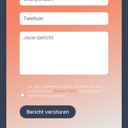
Diensten
Duurzaamheidsrapportage
Duurzaamheidsplan
Energieaudits
VLAIO Vergroeningscan
Ja, mijn gegevens mogen verwerkt worden
Klimaatrisicoanalyse
conform onze
Privacy Policy
. Je gegevens
worden nooit gedeeld.
Levenscyclusanalyse (LCA)
Carbon Footprint-analyse
CO2 Prestatieladder
EcoVadis-beoordeling