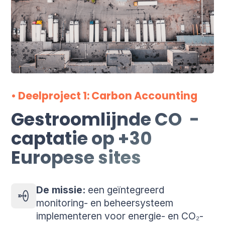
• Deelproject 1: Carbon Accounting
Gestroomlijnde CO
-
2
captatie op +30
Europese sites
De missie:
een geïntegreerd
monitoring- en beheersysteem
implementeren voor energie- en CO₂-