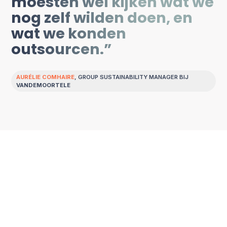
moesten wel kijken wat we
nog zelf wilden doen, en
wat we konden
outsourcen.”
AURÉLIE COMHAIRE
, GROUP SUSTAINABILITY MANAGER BIJ
VANDEMOORTELE
De oplossing
Externe expertise
inschakelen waar het
telt