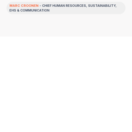
MARC CROONEN
- CHIEF HUMAN RESOURCES, SUSTAINABILITY,
EHS & COMMUNICATION
De uitdaging
Een leidende rol
opnemen in de
voedingssector
In 2015 lanceerde Vandemoortele zijn eerste
duurzaamheidsstrategie. Een sterk initiatief,
maar toen nog te vrijblijvend om echte
impact te maken. De echte kentering kwam