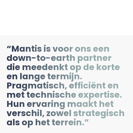
we ook een leidende rol bij de ontwikkeling
en uitrol van een
klimaattransitieplan
.
“
Mantis is voor ons een
down-to-earth partner
die meedenkt op de korte
en lange termijn.
Pragmatisch, efficiënt en
met technische expertise.
Hun ervaring maakt het
verschil, zowel strategisch
als op het terrein.
”