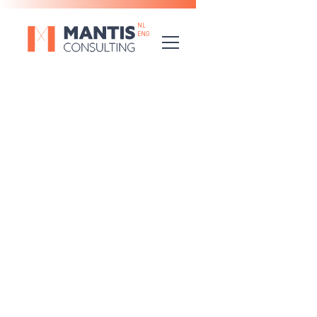
NL
ENG
CASES
/
VANDEMOORTELE
/
CARBON ACCOUNTING
Carbon
accounting als
fundament voor
een onderbouwde
klimaattransitie