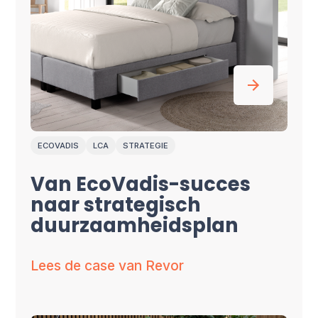
ECOVADIS
LCA
STRATEGIE
Van EcoVadis-succes
naar strategisch
duurzaamheidsplan
Lees de case van Revor